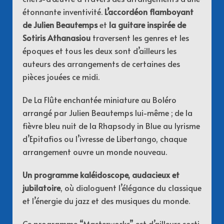
étonnante inventivité.
L’accordéon flamboyant
de Julien Beautemps
et
l
a guitare inspirée de
Sotiris Athanasiou
traversent les genres et les
époques et tous les deux sont d’ailleurs les
auteurs des arrangements de certaines des
pièces jouées ce midi.
De
La Flûte enchantée
miniature au
Boléro
arrangé par Julien Beautemps lui-même ; de la
fièvre bleu nuit de la
Rhapsody in Blue
au lyrisme
d’
Epitafios
ou l’ivresse de
Libertango
, chaque
arrangement ouvre un monde nouveau.
Un programme kaléidoscope, audacieux et
jubilatoire
, où dialoguent l’élégance du classique
et l’énergie du jazz et des musiques du monde.
Ce programme “Masterworks” est d’ailleurs sorti