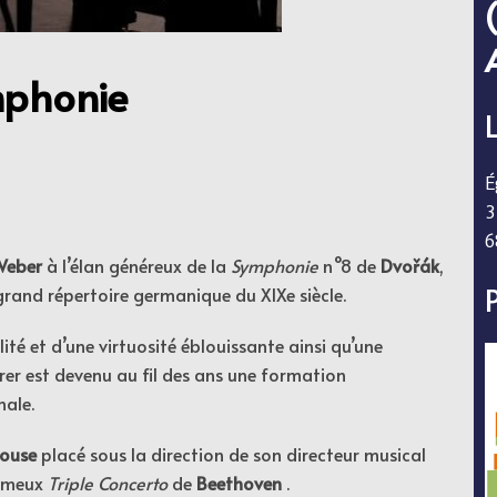
mphonie
É
3
6
Weber
à l’élan généreux de la
Symphonie
n°8 de
Dvořák
,
grand répertoire germanique du XIXe siècle.
ité et d’une virtuosité éblouissante ainsi qu’une
rer est devenu au fil des ans une formation
nale.
house
placé sous la direction de son directeur musical
fameux
Triple Concerto
de
Beethoven
.