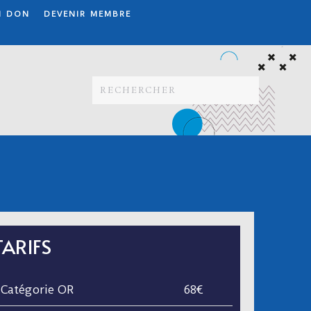
N DON
DEVENIR MEMBRE
TARIFS
Catégorie OR
68€