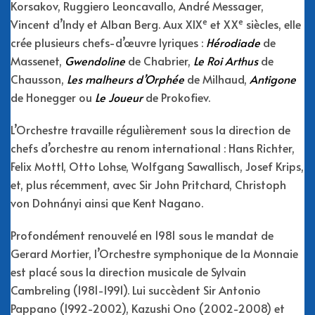
Korsakov, Ruggiero Leoncavallo, André Messager,
e
e
Vincent d’Indy et Alban Berg. Aux XIX
et XX
siècles, elle
crée plusieurs chefs-d’œuvre lyriques :
Hérodiade
de
Massenet,
Gwendoline
de Chabrier,
Le
Roi Arthus
de
Chausson,
Les malheurs d’Orphée
de Milhaud,
Antigone
de Honegger ou
Le Joueur
de Prokofiev.
L’Orchestre travaille régulièrement sous la direction de
chefs d’orchestre au renom international : Hans Richter,
Felix Mottl, Otto Lohse, Wolfgang Sawallisch, Josef Krips,
et, plus récemment, avec Sir John Pritchard, Christoph
von Dohnányi ainsi que Kent Nagano.
Profondément renouvelé en 1981 sous le mandat de
Gerard Mortier, l’Orchestre symphonique de la Monnaie
est placé sous la direction musicale de Sylvain
Cambreling (1981-1991). Lui succèdent Sir Antonio
Pappano (1992-2002), Kazushi Ono (2002-2008) et