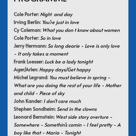
Cole Porter:
Nigh
t
and day
Irving Berlin:
You’re just in love
Cy Coleman:
What you don t know about women
Cole Porter:
So in love
Jerry Hermann:
So long dearie - Love is only love
- It only takes a moment
Frank Loesser:
Luck be a lady tonight
Ager/Arlen:
Happy days/Get happy
Michel Legrand:
You must believe in spring -
What are you doing the rest of your life - Mother
and child - Piece of sky
John Kander:
I don’t care much
Stephen Sondheim:
Send in the clowns
Leonard Bernstein:
West side story overture -
Somewhere - Somethin’s comin - I feel pretty - A
boy like that - Maria - Tonight