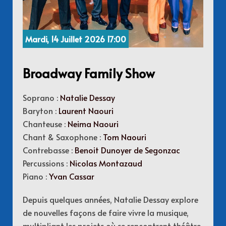
Mardi, 14 Juillet 2026 17:00
Broadway Family Show
Soprano :
Natalie Dessay
Baryton :
Laurent Naouri
Chanteuse :
Neima Naouri
Chant & Saxophone :
Tom Naouri
Contrebasse :
Benoit Dunoyer de Segonzac
Percussions :
Nicolas Montazaud
Piano :
Yvan Cassar
Depuis quelques années, Natalie Dessay explore
de nouvelles façons de faire vivre la musique,
multipliant les projets où se rencontrent théâtre,